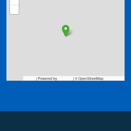
+
−
Leaflet
| Powered by
Geoapify
| © OpenStreetMap
contributors